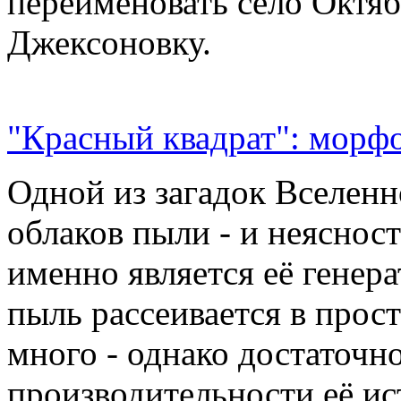
переименовать село Октяб
Джексоновку.
"Красный квадрат": морфо
Одной из загадок Вселенн
облаков пыли - и неясност
именно является её генер
пыль рассеивается в прос
много - однако достаточн
производительности её ис