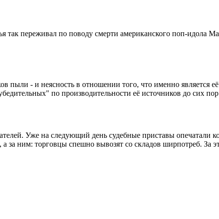
жья так переживал по поводу смерти американского поп-идола М
ов пыли - и неясность в отношении того, что именно является её
убедительных" по производительности её источников до сих пор
ателей. Уже на следующий день судебные приставы опечатали кон
 а за ним: торговцы спешно вывозят со складов ширпотреб. За эт