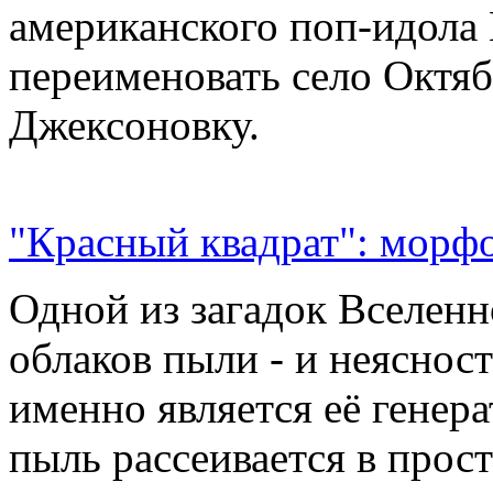
американского поп-идола
переименовать село Октяб
Джексоновку.
"Красный квадрат": морфо
Одной из загадок Вселенн
облаков пыли - и неясност
именно является её генер
пыль рассеивается в прос