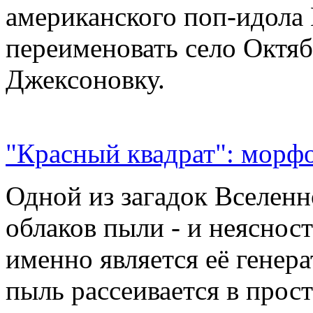
американского поп-идола
переименовать село Октяб
Джексоновку.
"Красный квадрат": морфо
Одной из загадок Вселенн
облаков пыли - и неясност
именно является её генер
пыль рассеивается в прос