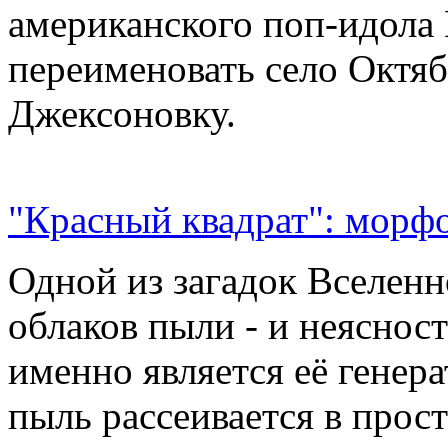
американского поп-идола
переименовать село Октяб
Джексоновку.
"Красный квадрат": морфо
Одной из загадок Вселенн
облаков пыли - и неясност
именно является её генер
пыль рассеивается в прос