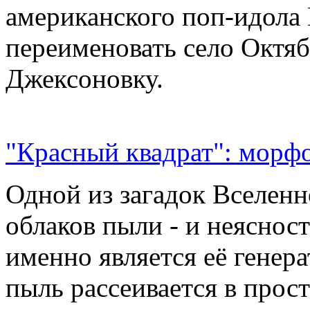
американского поп-идола
переименовать село Октяб
Джексоновку.
"Красный квадрат": морфо
Одной из загадок Вселенн
облаков пыли - и неясност
именно является её генер
пыль рассеивается в прос